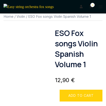
Skip
0
Togg
to
men
content
Home
/
Violin
/ ESO Fox songs Violin Spanish Volume 1
ESO Fox
songs Violin
Spanish
Volume 1
12,90
€
ESO
ADD TO CART
Fox
songs